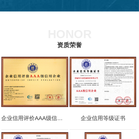
HONOR
资质荣誉
企业信用评价AAA级信用企业
企业信用等级证书