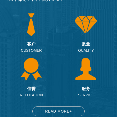
客户
质量
CUSTOMER
QUALITY
信誉
服务
REPUTATION
SERVICE
READ MORE+