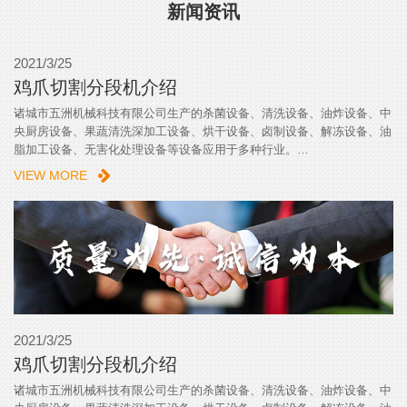
新闻资讯
2021/3/25
鸡爪切割分段机介绍
诸城市五洲机械科技有限公司生产的杀菌设备、清洗设备、油炸设备、中
央厨房设备、果蔬清洗深加工设备、烘干设备、卤制设备、解冻设备、油
脂加工设备、无害化处理设备等设备应用于多种行业。…
VIEW MORE
2021/3/25
鸡爪切割分段机介绍
诸城市五洲机械科技有限公司生产的杀菌设备、清洗设备、油炸设备、中